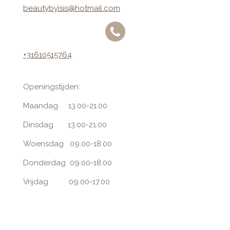
g
A
beautybyisis@hotmail.com
r
p
a
p
m
+31610515764
Openingstijden:
Maandag 13.00-21.00
Dinsdag 13.00-21.00
Woensdag 09.00-18.00
Donderdag 09.00-18.00
Vrijdag 09.00-17.00