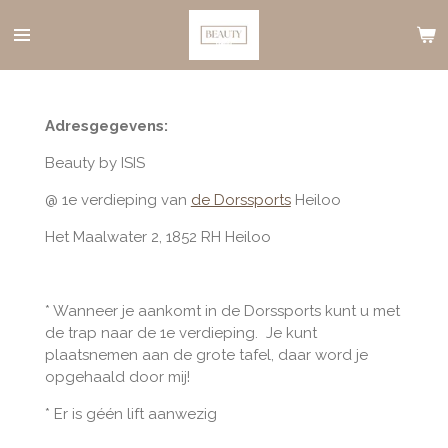
Ga
direct
naar
de
hoofdinhoud
Adresgegevens:
Beauty by ISIS
@ 1e verdieping van
de Dorssports
Heiloo
Het Maalwater 2, 1852 RH Heiloo
* Wanneer je aankomt in de Dorssports kunt u met
de trap naar de 1e verdieping.
Je kunt
plaatsnemen aan de grote tafel, daar word je
opgehaald door mij!
* Er is géén lift aanwezig